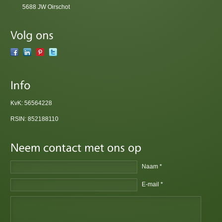
5688 JW Oirschot
KvK: 56564228
RSIN: 852188110
Naam *
E-mail *