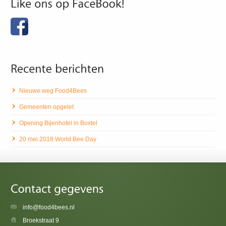
Nieuwe weg Food4Bees
Gemeenten opgelet
Opening Bijenhotel in Boxtel
20 mei 2018 World Bee Day
info@food4bees.nl
Broekstraat 9