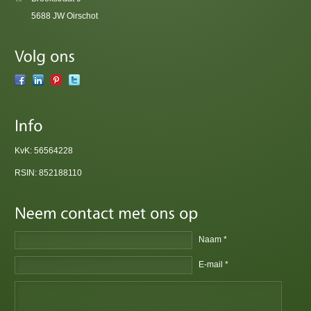
5688 JW Oirschot
KvK: 56564228
RSIN: 852188110
Naam *
E-mail *