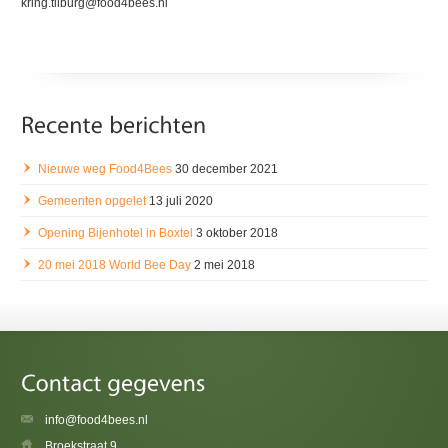
kring.tilburg@food4bees.nl
Nieuwe weg Food4Bees
30 december 2021
Gemeenten opgelet
13 juli 2020
Opening Bijenhotel in Boxtel
3 oktober 2018
20 mei 2018 World Bee Day
2 mei 2018
info@food4bees.nl
Broekstraat 9