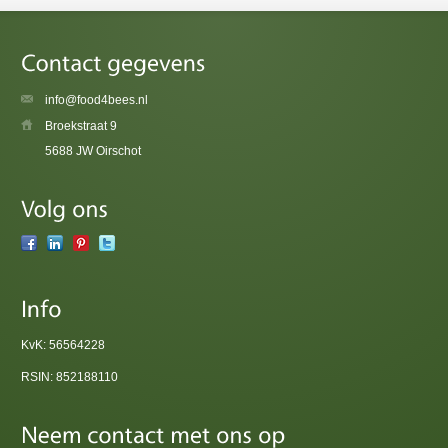
info@food4bees.nl
Broekstraat 9
5688 JW Oirschot
KvK: 56564228
RSIN: 852188110