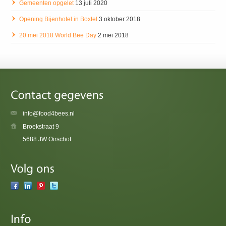
Gemeenten opgelet
13 juli 2020
Opening Bijenhotel in Boxtel
3 oktober 2018
20 mei 2018 World Bee Day
2 mei 2018
info@food4bees.nl
Broekstraat 9
5688 JW Oirschot