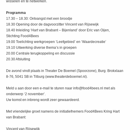
wisselen en te netwerken.
Programma
17.30 – 18.30: Ontvangst met een broodje
18.30 Opening door de dagvoorzitter Vincent van Rijsewijk
18.40 Inleiding ‘Hart van Brabant – Bijenland’ door Eric van Oijen,
Stichting Food4Bees
19.00 Toelichting werkgroepen ‘Leefgebied’ en ‘Waardecreatie’
19.10 Uitwerking diverse thema’s in groepen
20.00 Centrale terugkoppeling en discussie
20.30 Afsluiting
De avond vindt plaats in Theater De Boemel (Spoorzone), Burg. Brokxlaan
8-76, 5041 SB in Tilburg (www.theaterdeboemel.nl).
Meld u aan door een e-mail te sturen naar info@food4bees.nl met als
onderwerp ‘2 november’.
Uw komst en inbreng wordt zeer gewaardeerd.
Met vriendelijke groet namens de initiatiefnemers Food4Bees Kring Hart
van Brabant:
Vincent van Rijsewijk