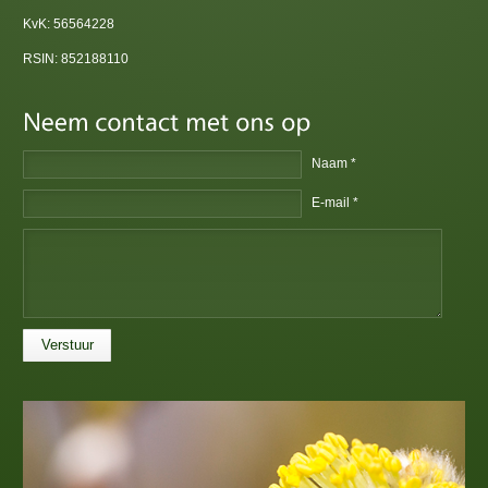
KvK: 56564228
RSIN: 852188110
Naam *
E-mail *
Verstuur