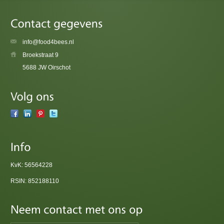
info@food4bees.nl
Broekstraat 9
5688 JW Oirschot
KvK: 56564228
RSIN: 852188110