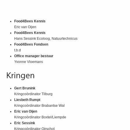
Food4Bees Kennis
Eric van Oijen
Food4Bees Kennis
Hans Sessink Ecoloog, Natuurtechnicus
Food4Bees Fondsen
t.b.d
Office manager bestuur
Yvonne Vloemans
Gert Brunink
Kringcoördinator Tilburg
Liesbeth Rumpt
Kringcoördinator Brabantse Wal
Eric van Oijen
Kringcoördinator Boxtel/Liempde
Eric Sessink
Kringcoördinator Oirschot