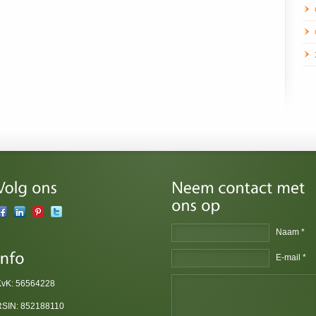
Naam *
E-mail *
KvK: 56564228
RSIN: 852188110