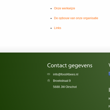
Onze werkwijze
De opbouw van onze organisatie
Links
info@food4bees.nl
Broekstraat 9
5688 JW Oirschot