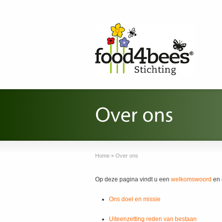
Home
»
Over ons
Op deze pagina vindt u een
welkomswoord
en 
Ons doel en missie
Uiteenzetting reden van bestaan