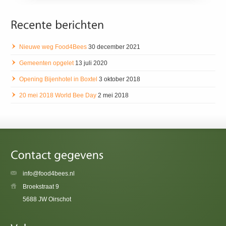
Nieuwe weg Food4Bees
30 december 2021
Gemeenten opgelet
13 juli 2020
Opening Bijenhotel in Boxtel
3 oktober 2018
20 mei 2018 World Bee Day
2 mei 2018
info@food4bees.nl
Broekstraat 9
5688 JW Oirschot