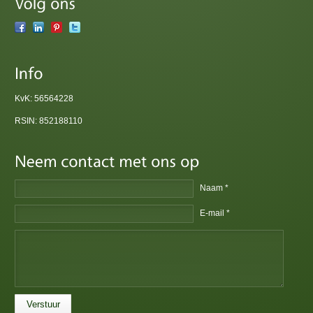
KvK: 56564228
RSIN: 852188110
Naam *
E-mail *
Verstuur