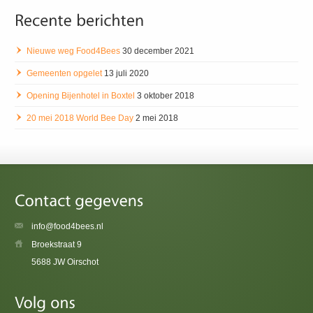
Nieuwe weg Food4Bees
30 december 2021
Gemeenten opgelet
13 juli 2020
Opening Bijenhotel in Boxtel
3 oktober 2018
20 mei 2018 World Bee Day
2 mei 2018
info@food4bees.nl
Broekstraat 9
5688 JW Oirschot