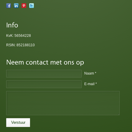
KvK: 56564228
RSIN: 852188110
Naam *
E-mail *
Verstuur