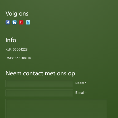
KvK: 56564228
RSIN: 852188110
Naam *
E-mail *