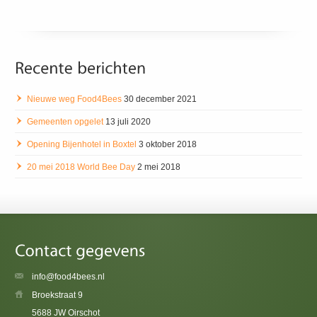
Nieuwe weg Food4Bees
30 december 2021
Gemeenten opgelet
13 juli 2020
Opening Bijenhotel in Boxtel
3 oktober 2018
20 mei 2018 World Bee Day
2 mei 2018
info@food4bees.nl
Broekstraat 9
5688 JW Oirschot