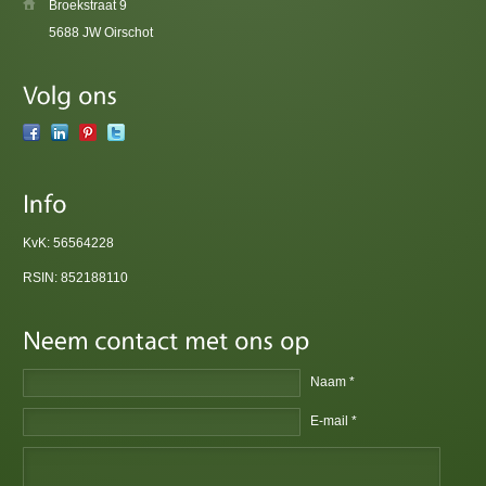
Broekstraat 9
5688 JW Oirschot
KvK: 56564228
RSIN: 852188110
Naam *
E-mail *