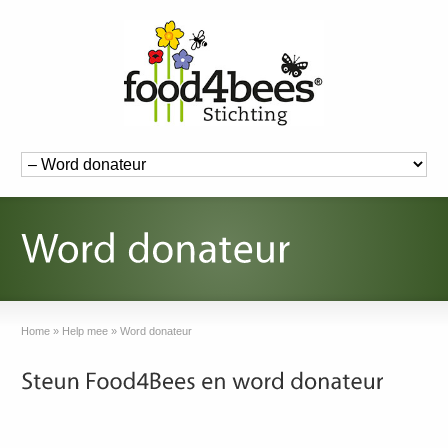
Home
»
Help mee
»
Word donateur