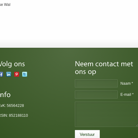
se Wal
Naam *
E-mail *
KvK: 56564228
RSIN: 852188110
Verstuur