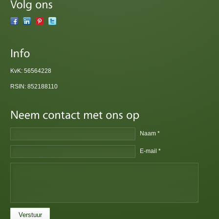
KvK: 56564228
RSIN: 852188110
Naam *
E-mail *
Verstuur