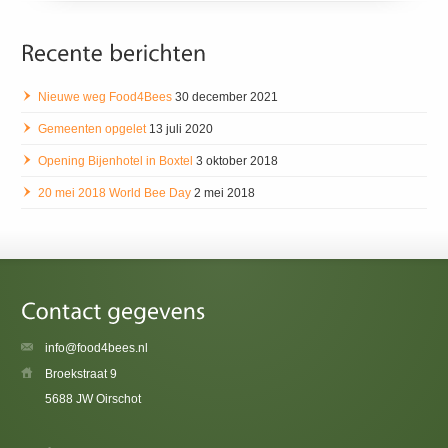
Nieuwe weg Food4Bees
30 december 2021
Gemeenten opgelet
13 juli 2020
Opening Bijenhotel in Boxtel
3 oktober 2018
20 mei 2018 World Bee Day
2 mei 2018
info@food4bees.nl
Broekstraat 9
5688 JW Oirschot