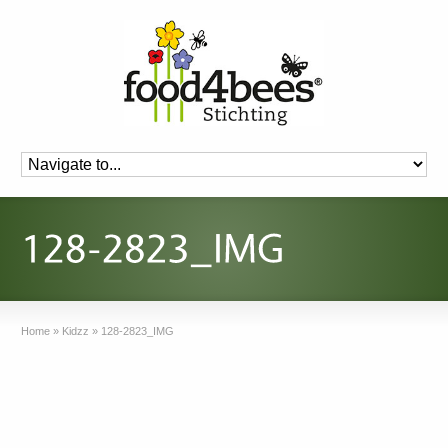
Home
»
Kidzz
»
128-2823_IMG