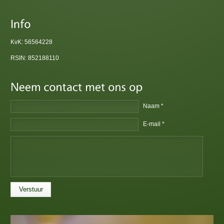
KvK: 56564228
RSIN: 852188110
Naam *
E-mail *
Verstuur