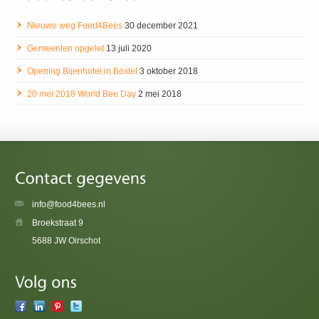
Nieuwe weg Food4Bees
30 december 2021
Gemeenten opgelet
13 juli 2020
Opening Bijenhotel in Boxtel
3 oktober 2018
20 mei 2018 World Bee Day
2 mei 2018
info@food4bees.nl
Broekstraat 9
5688 JW Oirschot