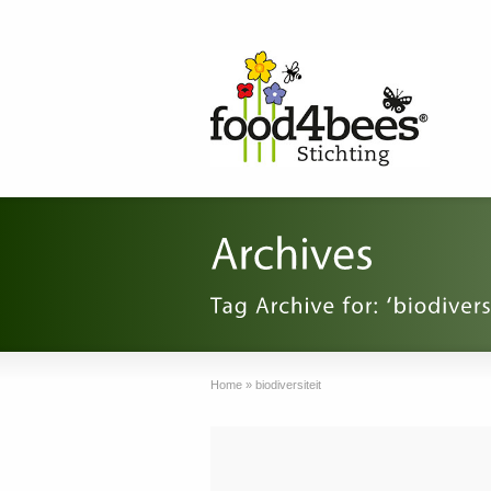
Home
»
biodiversiteit