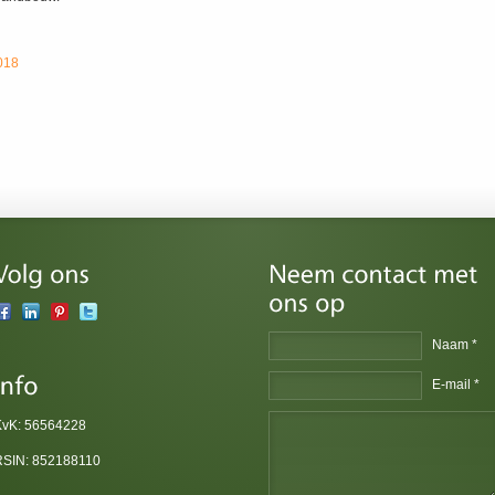
018
Naam *
E-mail *
KvK: 56564228
RSIN: 852188110