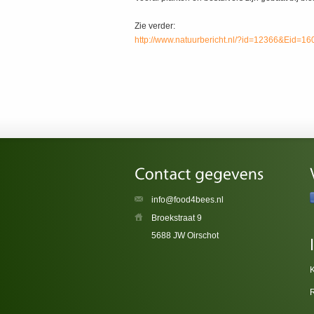
Zie verder:
http://www.natuurbericht.nl/?id=12366&Eid=16
info@food4bees.nl
Broekstraat 9
5688 JW Oirschot