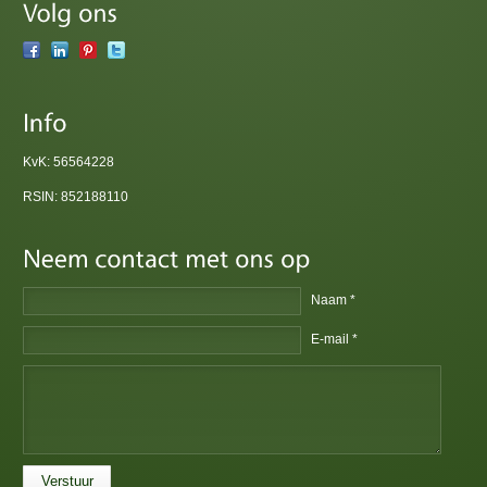
KvK: 56564228
RSIN: 852188110
Naam *
E-mail *
Verstuur