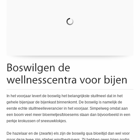
In het voorjaar levert de boswilg het belangrijkste stuifmeel dat in het
gehele bijenjaar de bijenkast binnenkomt. De boswilg is namelijk de
eerste echte stuifmeelleverancier in het voorjaar. Simpelweg omdat aan
een boom veel meer bloemetjes/bloesems staan dan bijvoorbeeld in een
perkje krokussen of sneeuwklokjes.
De hazelaar en de (zwarte) els zijn de boswilg qua bloeitijd dan wel voor
maar deze twee zijn allebei windbestuivers. Zij hebben geen bijen nodig