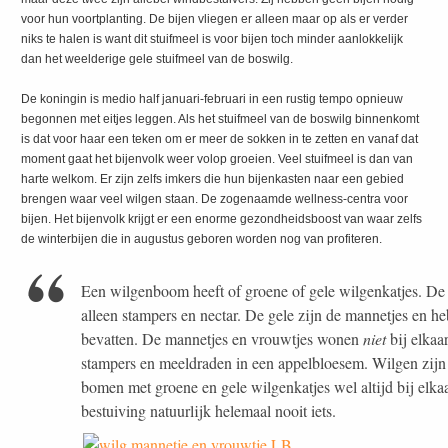
voor hun voortplanting. De bijen vliegen er alleen maar op als er verder
niks te halen is want dit stuifmeel is voor bijen toch minder aanlokkelijk
dan het weelderige gele stuifmeel van de boswilg.
De koningin is medio half januari-februari in een rustig tempo opnieuw
begonnen met eitjes leggen. Als het stuifmeel van de boswilg binnenkomt
is dat voor haar een teken om er meer de sokken in te zetten en vanaf dat
moment gaat het bijenvolk weer volop groeien. Veel stuifmeel is dan van
harte welkom. Er zijn zelfs imkers die hun bijenkasten naar een gebied
brengen waar veel wilgen staan. De zogenaamde wellness-centra voor
bijen. Het bijenvolk krijgt er een enorme gezondheidsboost van waar zelfs
de winterbijen die in augustus geboren worden nog van profiteren.
Een wilgenboom heeft of groene of gele wilgenkatjes. De
alleen stampers en nectar. De gele zijn de mannetjes en h
bevatten. De mannetjes en vrouwtjes wonen
niet
bij elkaa
stampers en meeldraden in een appelbloesem. Wilgen zijn t
bomen met groene en gele wilgenkatjes wel altijd bij elkaa
bestuiving natuurlijk helemaal nooit iets.