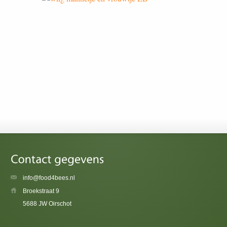
info@food4bees.nl
Broekstraat 9
5688 JW Oirschot