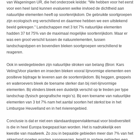
van Wageningen UR, die het onderzoek leidde: “We hebben voor het eerst
voor een heel land kunnen evalueren welke invloed de dichtheid aan
natuurlijke elementen heeft op soortenrijkdom. De gebruikte soortgroepen
zijn ecologisch erg verschillend en daarmee hebben we een uitstekend
beeld gekregen.” Landschappen met 3 tot 7% natuurlijke elementen
hadden 37 tot 75% van de maximaal mogelijke soortenrijkdom. Maar er
was een groot verschil tussen de natuurelementen, tussen
landschapstypen en bovendien bleken soortgroepen verschillend te
reageren.
Ook in weidegebieden zijn natuurlijke stroken van belang (Bron: Kars
Veling)Voor planten en insecten bleken vooral lijnvormige elementen een
positieve bijdrage te leveren aan de soortenrijkdom. Bij heggen, greppels
en wateroevers bleek de toename sterker dan bij niet-lijnvormige
elementen. Bij vlinders bleek een duidelijk verschil op te treden per type
landschap (fysisch geografische regio’s). Bij een toename van natuurlijke
elementen van 3 tot 7% nam het aantal soorten het sterkst toe in het
Limburgse Heuvelland en in het rivierengebied.
Conclusie is dat er niet een standaardoppervlaktemaat voor biodiversiteit
is die in heel Europa toegepast kan worden. Het is nadrukkelijk een
kwestie van maatwerk. Zo zou in bepaalde gebieden meer dan 7% van het
akkerland moeten worden aangewezen, terwijl in andere gebieden een