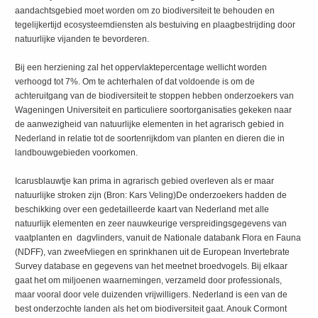
aandachtsgebied moet worden om zo biodiversiteit te behouden en
tegelijkertijd ecosysteemdiensten als bestuiving en plaagbestrijding door
natuurlijke vijanden te bevorderen.
Bij een herziening zal het oppervlaktepercentage wellicht worden
verhoogd tot 7%. Om te achterhalen of dat voldoende is om de
achteruitgang van de biodiversiteit te stoppen hebben onderzoekers van
Wageningen Universiteit en particuliere soortorganisaties gekeken naar
de aanwezigheid van natuurlijke elementen in het agrarisch gebied in
Nederland in relatie tot de soortenrijkdom van planten en dieren die in
landbouwgebieden voorkomen.
Icarusblauwtje kan prima in agrarisch gebied overleven als er maar
natuurlijke stroken zijn (Bron: Kars Veling)De onderzoekers hadden de
beschikking over een gedetailleerde kaart van Nederland met alle
natuurlijk elementen en zeer nauwkeurige verspreidingsgegevens van
vaatplanten en dagvlinders, vanuit de Nationale databank Flora en Fauna
(NDFF), van zweefvliegen en sprinkhanen uit de European Invertebrate
Survey database en gegevens van het meetnet broedvogels. Bij elkaar
gaat het om miljoenen waarnemingen, verzameld door professionals,
maar vooral door vele duizenden vrijwilligers. Nederland is een van de
best onderzochte landen als het om biodiversiteit gaat. Anouk Cormont