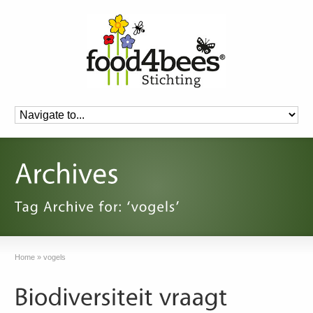
Home
»
vogels