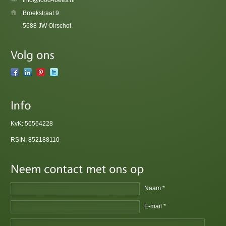
Broekstraat 9
5688 JW Oirschot
KvK: 56564228
RSIN: 852188110
Naam *
E-mail *