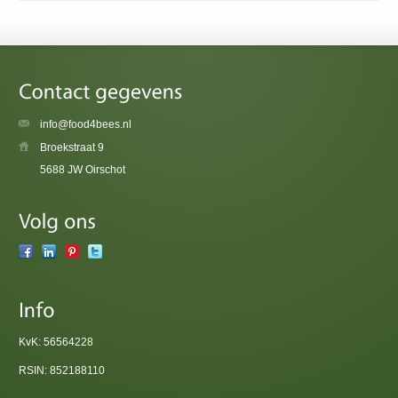
info@food4bees.nl
Broekstraat 9
5688 JW Oirschot
KvK: 56564228
RSIN: 852188110