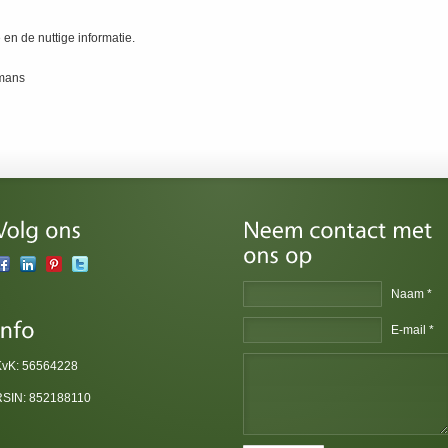
 en de nuttige informatie.
emans
Naam *
E-mail *
KvK: 56564228
RSIN: 852188110