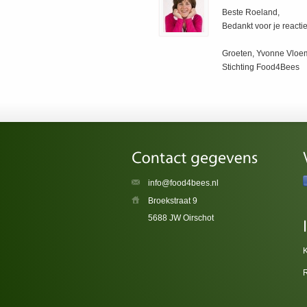
Beste Roeland,
Bedankt voor je reactie
Groeten, Yvonne Vlo
Stichting Food4Bees
info@food4bees.nl
Broekstraat 9
5688 JW Oirschot