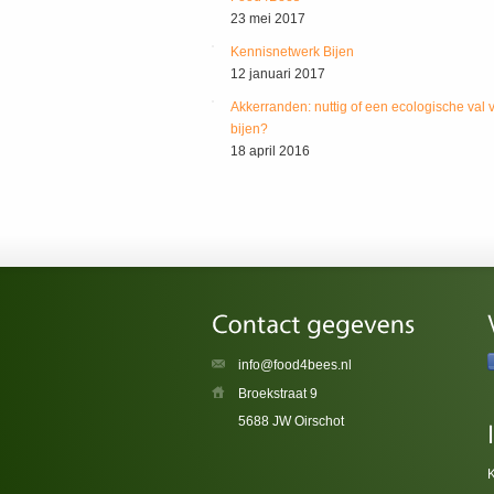
23 mei 2017
Kennisnetwerk Bijen
12 januari 2017
Akkerranden: nuttig of een ecologische val 
bijen?
18 april 2016
info@food4bees.nl
Broekstraat 9
5688 JW Oirschot