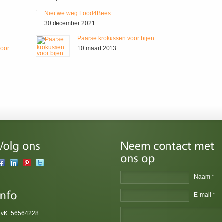
Nieuwe weg Food4Bees
30 december 2021
Paarse krokussen voor bijen
voor
10 maart 2013
Naam *
E-mail *
KvK: 56564228