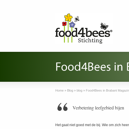
Home
»
Blog
»
blog
»
Food4Bees in Brabant Magazi
Verbetering leefgebied bijen
Het gaat niet goed met de bij. Wie om zich hee