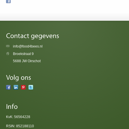
info@food4bees.nl
Broekstraat 9
5688 JW Oirschot
KvK: 56564228
RSIN: 852188110