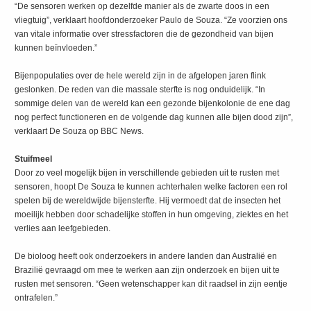
“De sensoren werken op dezelfde manier als de zwarte doos in een
vliegtuig”, verklaart hoofdonderzoeker Paulo de Souza. “Ze voorzien ons
van vitale informatie over stressfactoren die de gezondheid van bijen
kunnen beïnvloeden.”
Bijenpopulaties over de hele wereld zijn in de afgelopen jaren flink
geslonken. De reden van die massale sterfte is nog onduidelijk. “In
sommige delen van de wereld kan een gezonde bijenkolonie de ene dag
nog perfect functioneren en de volgende dag kunnen alle bijen dood zijn”,
verklaart De Souza op BBC News.
Stuifmeel
Door zo veel mogelijk bijen in verschillende gebieden uit te rusten met
sensoren, hoopt De Souza te kunnen achterhalen welke factoren een rol
spelen bij de wereldwijde bijensterfte. Hij vermoedt dat de insecten het
moeilijk hebben door schadelijke stoffen in hun omgeving, ziektes en het
verlies aan leefgebieden.
De bioloog heeft ook onderzoekers in andere landen dan Australië en
Brazilië gevraagd om mee te werken aan zijn onderzoek en bijen uit te
rusten met sensoren. “Geen wetenschapper kan dit raadsel in zijn eentje
ontrafelen.”