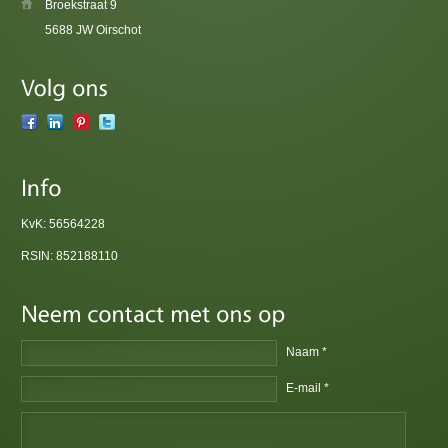
Broekstraat 9
5688 JW Oirschot
KvK: 56564228
RSIN: 852188110
Naam *
E-mail *