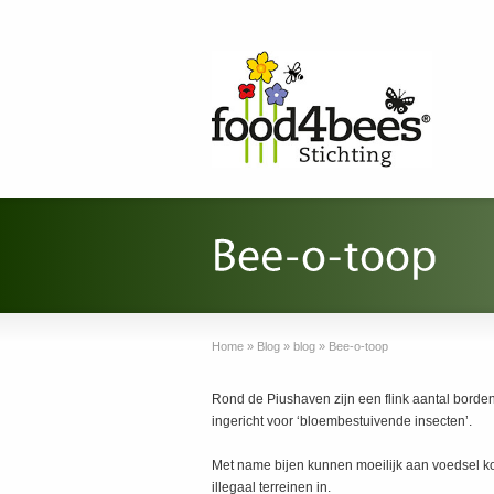
Home
»
Blog
»
blog
»
Bee-o-toop
Rond de Piushaven zijn een flink aantal borden
ingericht voor ‘bloembestuivende insecten’.
Met name bijen kunnen moeilijk aan voedsel ko
illegaal terreinen in.