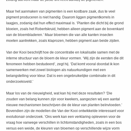
Maar het aanmaken van pigmenten is een kostbare zaak, dus te veel
pigment produceren is niet handig. Daarom liggen pigmentkorrels in
laagjes, zodanig dat hun effect maximaal is. ‘Planten die dicht bij de grond
bloeien, zoals het Robertskruid, hebben alleen pigment aan de bovenkant
van de bloembladeren.’ Maar bloemen die van alle kanten insecten
moeten aantrekken, zoals klaprozen, hebben pigment aan beide zijden.
Van der Kooi beschrijft hoe de concentratie en lokalisatie samen met de
interne structuur van de bloem de kleur vormen. ‘Wij zijn de eersten die dit
fenomeen hebben bestudeerd’, zegt hij. ‘Dat komt vooral doordat ik kon
samenwerken met zowel biologen als natuurkundigen met een
belangstelling voor kleur. Dat is een ongebruikelijke combinatie in dit
onderzoeksveld.’
Maar los van de nieuwigheid, wat kan hij met deze resultaten? ‘Die
zouden van belang kunnen zijn voor kwekers, aangezien wij een aantal
nieuwe mechanismen beschrijven die de kleur van planten beïnvloeden.’
Bovendien zijn de modellen die Van der Kooi ontwikkelde interessant voor
evolutionair onderzoek. ‘Ons werk kan een verklaring opleveren voor de
vraag hoe vanwege verschillen in lichtomstandigheden, zoals in een bos
versus een weide, de kleuren van bloemen op verschillende wijze vorm