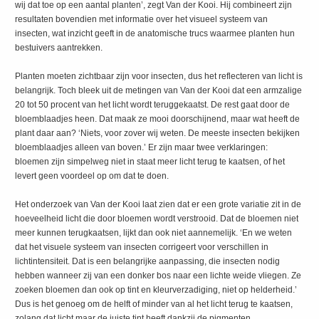
wij dat toe op een aantal planten’, zegt Van der Kooi. Hij combineert zijn
resultaten bovendien met informatie over het visueel systeem van
insecten, wat inzicht geeft in de anatomische trucs waarmee planten hun
bestuivers aantrekken.
Planten moeten zichtbaar zijn voor insecten, dus het reflecteren van licht is
belangrijk. Toch bleek uit de metingen van Van der Kooi dat een armzalige
20 tot 50 procent van het licht wordt teruggekaatst. De rest gaat door de
bloemblaadjes heen. Dat maak ze mooi doorschijnend, maar wat heeft de
plant daar aan? ‘Niets, voor zover wij weten. De meeste insecten bekijken
bloemblaadjes alleen van boven.’ Er zijn maar twee verklaringen:
bloemen zijn simpelweg niet in staat meer licht terug te kaatsen, of het
levert geen voordeel op om dat te doen.
Het onderzoek van Van der Kooi laat zien dat er een grote variatie zit in de
hoeveelheid licht die door bloemen wordt verstrooid. Dat de bloemen niet
meer kunnen terugkaatsen, lijkt dan ook niet aannemelijk. ‘En we weten
dat het visuele systeem van insecten corrigeert voor verschillen in
lichtintensiteit. Dat is een belangrijke aanpassing, die insecten nodig
hebben wanneer zij van een donker bos naar een lichte weide vliegen. Ze
zoeken bloemen dan ook op tint en kleurverzadiging, niet op helderheid.’
Dus is het genoeg om de helft of minder van al het licht terug te kaatsen,
zolang dat licht maar de juiste tint heeft dankzij de pigmenten.