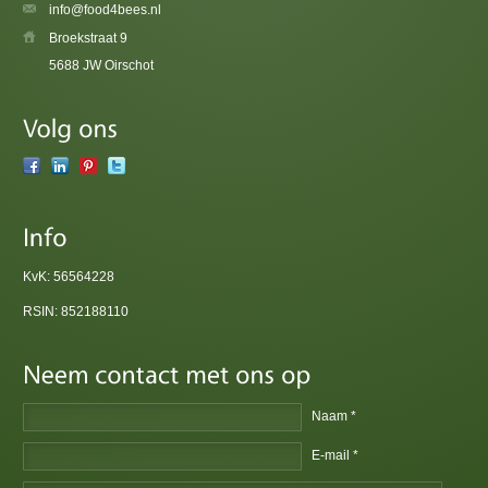
info@food4bees.nl
Broekstraat 9
5688 JW Oirschot
KvK: 56564228
RSIN: 852188110
Naam *
E-mail *