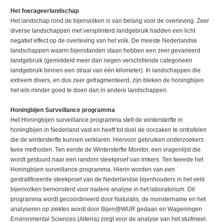
Het foerageerlandschap
Het landschap rond de bijenvolken is van belang voor de overleving. Zeer
diverse landschappen met versplinterd landgebruik hadden een licht
negatief effect op de overleving van het volk. De meeste Nederlandse
landschappen waarin bijenstanden staan hebben een zeer gevarieerd
landgebruik (gemiddeld meer dan negen verschillende categorieën
landgebruik binnen een straal van één kilometer). In landschappen die
extreem divers, en dus zeer gefragmenteerd, zijn bleken de honingbijen
het iets minder goed te doen dan in andere landschappen.
Honingbijen Surveillance programma
Het Honingbijen surveillance programma stelt de wintersterfte in
honingbijen in Nederland vast en heeft tot doel de oorzaken te ontrafelen
die de wintersterfte kunnen verklaren. Hiervoor gebruiken onderzoekers
twee methoden. Ten eerste de Wintersterfte Monitor, een vragenlijst die
wordt gestuurd naar een random steekproef van imkers. Ten tweede het
Honingbijen surveillance programma. Hierin worden van een
gestratificeerde steekproef van de Nederlandse bijenhouders in het veld
bijenvolken bemonsterd voor nadere analyse in het laboratorium. Dit
programma wordt gecoördineerd door Naturalis, de monstername en het
analyseren op ziektes wordt door Bijen@WUR gedaan en Wageningen
Environmental Sciences (Alterra) zorgt voor de analyse van het stuifmeel.