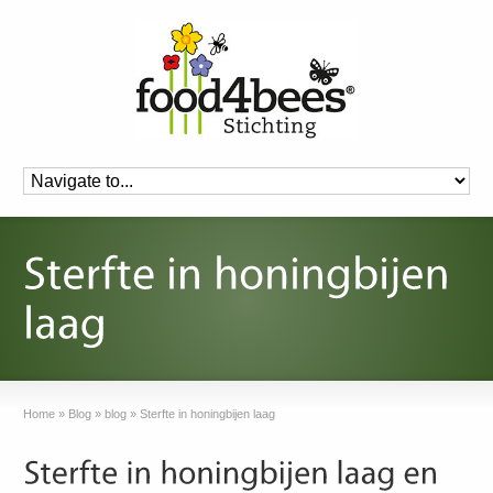
Home
»
Blog
»
blog
»
Sterfte in honingbijen laag