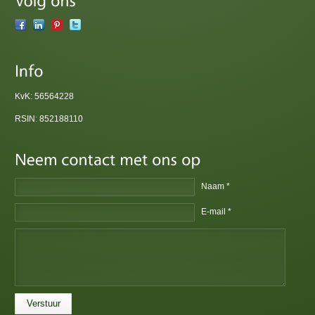
KvK: 56564228
RSIN: 852188110
Naam *
E-mail *
Verstuur