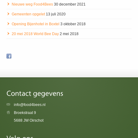
Nieuwe weg Food4Bees
30 december 2021
Gemeenten opgelet
13 juli 2020
Opening Bijenhotel in Boxtel
3 oktober 2018
20 mei 2018 World Bee Day
2 mei 2018
info@food4bees.nl
Broekstraat 9
5688 JW Oirschot