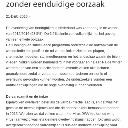
21-DEC-2016 –
De overleving van honingbijen in Nederland was zeer hoog in de winter
van 2015/2016 (93,5%). De 6,5% sterfte van volken lijkt niet het gevolg
van één enkele oorzaak.
Het Honingbijen surveillance programma onderzoekt de oorzaak van de
wintersterfte en specifiek de rol van de imker, ziekten en plagen,
chemische middelen, stuifmeelbronnen en het landschap waarin de bijen
vliegen. Volken worden bemonsterd in het voorjaar en najaar. Na de winter
worden dan van een selectie dode en levende volken alle factoren
geanalyseerd zodat er verbanden tussen de factoren en sterfte of
overleving gevonden kunnen worden. De onderzoekers vonden een
aantal aanwijzingen die de hoge overleving kunnen verklaren.
De varroamijt en de imker
Bijenvolken overleven beter als de varroa-infectie laag is, en dat was het
geval in de meeste bijenvolken die de onderzoekers bemonsterd hebben
in 2015. Wel zien we dat volken waarin het virus DWV (deformed wing
virus) aanwezig was iets kleinere overlevingskans hadden. Dit virus wordt
overgebracht door de varroamijt en is dus een indirecte aanwijzing voor