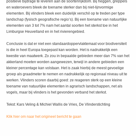
positieve bijdrage te leveren aan de soortenrijkdom. Bij heggen, greppels
en wateroevers bleek de toename sterker dan bij niet-lijnvormige
elementen. Bij vlinders bleek een duidelijk verschil op te treden per type
landschap (fysisch geografische regio’s). Bij een toename van natuurlijke
elementen van 3 tot 7% nam het aantal soorten het sterkst toe in het
Limburgse Heuvelland en in het rivierengebied.
Conclusie is dat er niet een standaardoppervlaktemaat voor biodiversiteit
is die in heel Europa toegepast kan worden. Het is nadrukkelijk een
kwestie van maatwerk. Zo zou in bepaalde gebieden meer dan 7% van het
akkerland moeten worden aangewezen, terwijl in andere gebieden een
kleiner percentage kan volstaan. Het is zaak hierbij de meest gevoelige
groep als graadmeter te nemen en nadrukkelijk op regionaal niveau uit te
werken. Vlinders scoren daarbij goed: ze reageren sterk op een kleine
toename van natuurlijke elementen in agrarisch landschappen, net als
vogels, maar bij vlinders is het gevonden verband het sterkst.
Tekst: Kars Veling & Michiel Wallis de Vries, De Vlinderstichting
Klik hier om naar het origineel bericht te gaan