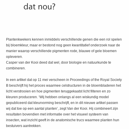
Plantenkwekers kennen inmiddels verschillende genen die een rol spelen
bij bloemkleur, maar er bestond nog geen kwantitatief onderzoek naar de
manier waarop verschillende pigmenten rode, blauwe of gele bloemen
opleveren.
Casper van der Kooi deed dat wel, door biologie en natuurkunde te
combineren.
In een artikel dat op 11 mei verscheen in Proceedings of the Royal Society
B beschrijft hij het proces waarmee celstructuren in de bloembladeren het
licht verstrooien en hoe pigmenten teruggekaatst licht filteren en zo
kleuren produceren. ‘Wij hebben onlangs al een wiskundig model
gepubliceerd dat kleurvorming beschrijft, en in dit nieuwe artikel passen
wij dat toe op een aantal planten’, zegt Van der Kooi. Hij combineert zijn
resultaten bovendien met informatie over het visueel systeem van
insecten, wat inzicht geeft in de anatomische trucs waarmee planten hun
bestuivers aantrekken.