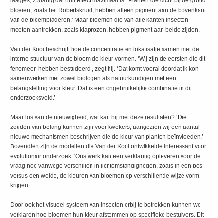
laagjes, zodanig dat hun effect maximaal is. ‘Planten die dicht bij de grond
bloeien, zoals het Robertskruid, hebben alleen pigment aan de bovenkant
van de bloembladeren.’ Maar bloemen die van alle kanten insecten
moeten aantrekken, zoals klaprozen, hebben pigment aan beide zijden.
Van der Kooi beschrijft hoe de concentratie en lokalisatie samen met de
interne structuur van de bloem de kleur vormen. ‘Wij zijn de eersten die dit
fenomeen hebben bestudeerd’, zegt hij. ‘Dat komt vooral doordat ik kon
samenwerken met zowel biologen als natuurkundigen met een
belangstelling voor kleur. Dat is een ongebruikelijke combinatie in dit
onderzoeksveld.’
Maar los van de nieuwigheid, wat kan hij met deze resultaten? ‘Die
zouden van belang kunnen zijn voor kwekers, aangezien wij een aantal
nieuwe mechanismen beschrijven die de kleur van planten beïnvloeden.’
Bovendien zijn de modellen die Van der Kooi ontwikkelde interessant voor
evolutionair onderzoek. ‘Ons werk kan een verklaring opleveren voor de
vraag hoe vanwege verschillen in lichtomstandigheden, zoals in een bos
versus een weide, de kleuren van bloemen op verschillende wijze vorm
krijgen.
Door ook het visueel systeem van insecten erbij te betrekken kunnen we
verklaren hoe bloemen hun kleur afstemmen op specifieke bestuivers. Dit