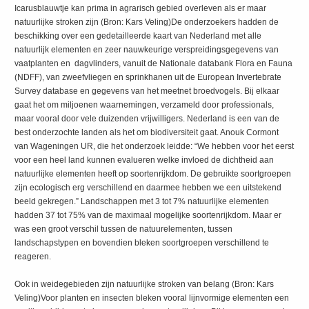
Icarusblauwtje kan prima in agrarisch gebied overleven als er maar
natuurlijke stroken zijn (Bron: Kars Veling)De onderzoekers hadden de
beschikking over een gedetailleerde kaart van Nederland met alle
natuurlijk elementen en zeer nauwkeurige verspreidingsgegevens van
vaatplanten en dagvlinders, vanuit de Nationale databank Flora en Fauna
(NDFF), van zweefvliegen en sprinkhanen uit de European Invertebrate
Survey database en gegevens van het meetnet broedvogels. Bij elkaar
gaat het om miljoenen waarnemingen, verzameld door professionals,
maar vooral door vele duizenden vrijwilligers. Nederland is een van de
best onderzochte landen als het om biodiversiteit gaat. Anouk Cormont
van Wageningen UR, die het onderzoek leidde: “We hebben voor het eerst
voor een heel land kunnen evalueren welke invloed de dichtheid aan
natuurlijke elementen heeft op soortenrijkdom. De gebruikte soortgroepen
zijn ecologisch erg verschillend en daarmee hebben we een uitstekend
beeld gekregen.” Landschappen met 3 tot 7% natuurlijke elementen
hadden 37 tot 75% van de maximaal mogelijke soortenrijkdom. Maar er
was een groot verschil tussen de natuurelementen, tussen
landschapstypen en bovendien bleken soortgroepen verschillend te
reageren.
Ook in weidegebieden zijn natuurlijke stroken van belang (Bron: Kars
Veling)Voor planten en insecten bleken vooral lijnvormige elementen een