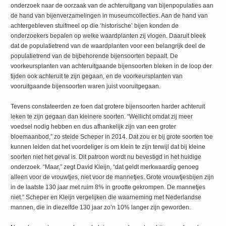
onderzoek naar de oorzaak van de achteruitgang van bijenpopulaties aan
de hand van bijenverzamelingen in museumcollecties. Aan de hand van
achtergebleven stuifmeel op die ‘historische’ bijen konden de
onderzoekers bepalen op welke waardplanten zij vlogen. Daaruit bleek
dat de populatietrend van de waardplanten voor een belangrijk deel de
populatietrend van de bijbehorende bijensoorten bepaalt. De
voorkeursplanten van achteruitgaande bijensoorten bleken in de loop der
tijden ook achteruit te zijn gegaan, en de voorkeursplanten van
vooruitgaande bijensoorten waren juist vooruitgegaan.
Tevens constateerden ze toen dat grotere bijensoorten harder achteruit
leken te zijn gegaan dan kleinere soorten. “Wellicht omdat zij meer
voedsel nodig hebben en dus afhankelijk zijn van een groter
bloemaanbod,” zo stelde Scheper in 2014. Dat zou er bij grote soorten toe
kunnen leiden dat het voordeliger is om klein te zijn terwijl dat bij kleine
soorten niet het geval is. Dit patroon wordt nu bevestigd in het huidige
onderzoek. “Maar,” zegt David Kleijn, “dat geldt merkwaardig genoeg
alleen voor de vrouwtjes, niet voor de mannetjes. Grote vrouwtjesbijen zijn
in de laatste 130 jaar met ruim 8% in grootte gekrompen. De mannetjes
niet.” Scheper en Kleijn vergelijken die waarneming met Nederlandse
mannen, die in diezelfde 130 jaar zo’n 10% langer zijn geworden.