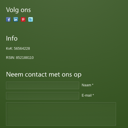
KvK: 56564228
RSIN: 852188110
Naam *
E-mail *