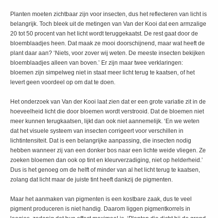
Planten moeten zichtbaar zijn voor insecten, dus het reflecteren van licht is
belangrijk. Toch bleek uit de metingen van Van der Kooi dat een armzalige
20 tot 50 procent van het licht wordt teruggekaatst. De rest gaat door de
bloemblaadjes heen. Dat maak ze mooi doorschijnend, maar wat heeft de
plant daar aan? ‘Niets, voor zover wij weten. De meeste insecten bekijken
bloemblaadjes alleen van boven.’ Er zijn maar twee verklaringen:
bloemen zijn simpelweg niet in staat meer licht terug te kaatsen, of het
levert geen voordeel op om dat te doen.
Het onderzoek van Van der Kooi laat zien dat er een grote variatie zit in de
hoeveelheid licht die door bloemen wordt verstrooid. Dat de bloemen niet
meer kunnen terugkaatsen, lijkt dan ook niet aannemelijk. ‘En we weten
dat het visuele systeem van insecten corrigeert voor verschillen in
lichtintensiteit. Dat is een belangrijke aanpassing, die insecten nodig
hebben wanneer zij van een donker bos naar een lichte weide vliegen. Ze
zoeken bloemen dan ook op tint en kleurverzadiging, niet op helderheid.’
Dus is het genoeg om de helft of minder van al het licht terug te kaatsen,
zolang dat licht maar de juiste tint heeft dankzij de pigmenten.
Maar het aanmaken van pigmenten is een kostbare zaak, dus te veel
pigment produceren is niet handig. Daarom liggen pigmentkorrels in