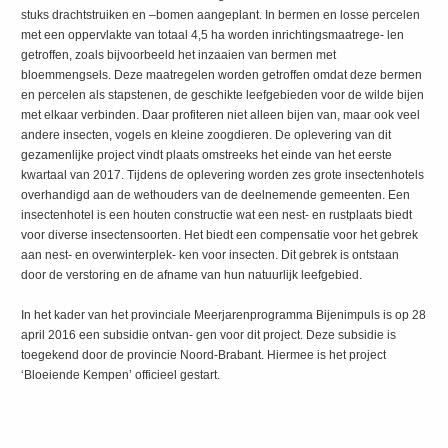
stuks drachtstruiken en –bomen aangeplant. In bermen en losse percelen
met een oppervlakte van totaal 4,5 ha worden inrichtingsmaatrege- len
getroffen, zoals bijvoorbeeld het inzaaien van bermen met
bloemmengsels. Deze maatregelen worden getroffen omdat deze bermen
en percelen als stapstenen, de geschikte leefgebieden voor de wilde bijen
met elkaar verbinden. Daar profiteren niet alleen bijen van, maar ook veel
andere insecten, vogels en kleine zoogdieren. De oplevering van dit
gezamenlijke project vindt plaats omstreeks het einde van het eerste
kwartaal van 2017. Tijdens de oplevering worden zes grote insectenhotels
overhandigd aan de wethouders van de deelnemende gemeenten. Een
insectenhotel is een houten constructie wat een nest- en rustplaats biedt
voor diverse insectensoorten. Het biedt een compensatie voor het gebrek
aan nest- en overwinterplek- ken voor insecten. Dit gebrek is ontstaan
door de verstoring en de afname van hun natuurlijk leefgebied.
In het kader van het provinciale Meerjarenprogramma Bijenimpuls is op 28
april 2016 een subsidie ontvan- gen voor dit project. Deze subsidie is
toegekend door de provincie Noord-Brabant. Hiermee is het project
‘Bloeiende Kempen’ officieel gestart.