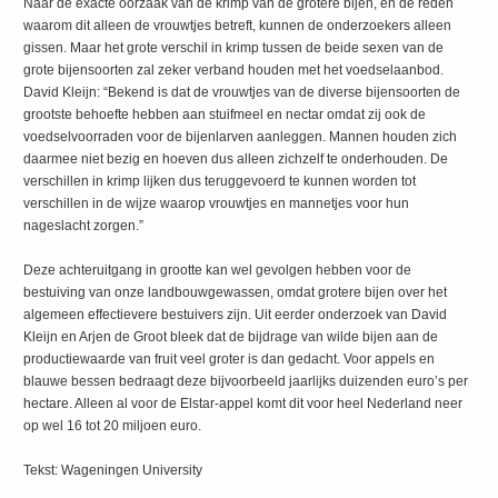
Naar de exacte oorzaak van de krimp van de grotere bijen, en de reden
waarom dit alleen de vrouwtjes betreft, kunnen de onderzoekers alleen
gissen. Maar het grote verschil in krimp tussen de beide sexen van de
grote bijensoorten zal zeker verband houden met het voedselaanbod.
David Kleijn: “Bekend is dat de vrouwtjes van de diverse bijensoorten de
grootste behoefte hebben aan stuifmeel en nectar omdat zij ook de
voedselvoorraden voor de bijenlarven aanleggen. Mannen houden zich
daarmee niet bezig en hoeven dus alleen zichzelf te onderhouden. De
verschillen in krimp lijken dus teruggevoerd te kunnen worden tot
verschillen in de wijze waarop vrouwtjes en mannetjes voor hun
nageslacht zorgen.”
Deze achteruitgang in grootte kan wel gevolgen hebben voor de
bestuiving van onze landbouwgewassen, omdat grotere bijen over het
algemeen effectievere bestuivers zijn. Uit eerder onderzoek van David
Kleijn en Arjen de Groot bleek dat de bijdrage van wilde bijen aan de
productiewaarde van fruit veel groter is dan gedacht. Voor appels en
blauwe bessen bedraagt deze bijvoorbeeld jaarlijks duizenden euro’s per
hectare. Alleen al voor de Elstar-appel komt dit voor heel Nederland neer
op wel 16 tot 20 miljoen euro.
Tekst: Wageningen University