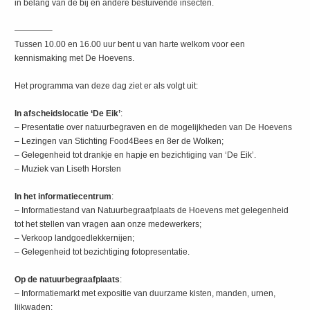
in belang van de bij en andere bestuivende insecten.
————–
Tussen 10.00 en 16.00 uur bent u van harte welkom voor een
kennismaking met De Hoevens.
Het programma van deze dag ziet er als volgt uit:
In afscheidslocatie ‘De Eik’
:
– Presentatie over natuurbegraven en de mogelijkheden van De Hoevens
– Lezingen van Stichting Food4Bees en 8er de Wolken;
– Gelegenheid tot drankje en hapje en bezichtiging van ‘De Eik’.
– Muziek van Liseth Horsten
In het informatiecentrum
:
– Informatiestand van Natuurbegraafplaats de Hoevens met gelegenheid
tot het stellen van vragen aan onze medewerkers;
– Verkoop landgoedlekkernijen;
– Gelegenheid tot bezichtiging fotopresentatie.
Op de natuurbegraafplaats
:
– Informatiemarkt met expositie van duurzame kisten, manden, urnen,
lijkwaden;