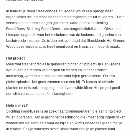
In februari jl. deed Streekfonds Het Groene Woud een oproep naar
organisaties die interesse hebben om het bijenproject uit te voeren. Er zijn
verschillende aanmeldingen gekomen, waaronder van stichting
Food4Bees. Stichting Food4Bees is als burgerinitiatief vanuit Oirschot en
Liempde opgericht voor het verbeteren van de leefomstandigheden van
bestuivende insecten. Ze is dan ook verheugd dat Streekfonds Het Groene
Woud deze verbeteractie heeft geïnitieerd en financieel mogelijk maakt.
Het project
Maar wat staat er precies te gebeuren binnen dit project? In Het Groene
Woud, aan de randen van dorpen en steden en in het agrarisch
landschap, worden pleisterplaatsen voor bijen gerealiseerd. Op een
pleisterplaats is het goed zoemen voor een bij. Er komen bloeiende
planten en er is ook nestgelegenheid voor wilde bijen. Het project geeft
een stimulans aan de leefomstandigheden!
Help jij mee?
Stichting Food4Bees is op zoek naar grondeigenaren die aan dit project
willen bijdragen. Heb je grond ter beschikking die (meerjarig) ingericht kan
worden als pleisterplaats voor de bij? Dan komt Food4bees graag met je
in contact. Er zijn vouchers beschikbaar waarmee je de planten kunt