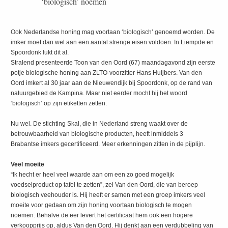
‘biologisch’ noemen
Ook Nederlandse honing mag voortaan ‘biologisch’ genoemd worden. De
imker moet dan wel aan een aantal strenge eisen voldoen. In Liempde en
Spoordonk lukt dit al.
Stralend presenteerde Toon van den Oord (67) maandagavond zijn eerste
potje biologische honing aan ZLTO-voorzitter Hans Huijbers. Van den
Oord imkert al 30 jaar aan de Nieuwendijk bij Spoordonk, op de rand van
natuurgebied de Kampina. Maar niet eerder mocht hij het woord
‘biologisch’ op zijn etiketten zetten.
Nu wel. De stichting Skal, die in Nederland streng waakt over de
betrouwbaarheid van biologische producten, heeft inmiddels 3
Brabantse imkers gecertificeerd. Meer erkenningen zitten in de pijplijn.
Veel moeite
“Ik hecht er heel veel waarde aan om een zo goed mogelijk
voedselproduct op tafel te zetten”, zei Van den Oord, die van beroep
biologisch veehouder is. Hij heeft er samen met een groep imkers veel
moeite voor gedaan om zijn honing voortaan biologisch te mogen
noemen. Behalve de eer levert het certificaat hem ook een hogere
verkoopprijs op, aldus Van den Oord. Hij denkt aan een verdubbeling van