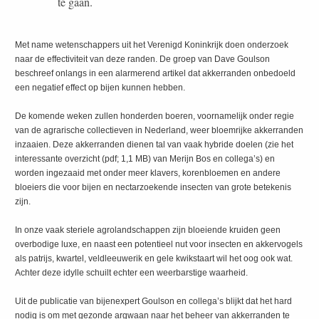
te gaan.
Met name wetenschappers uit het Verenigd Koninkrijk doen onderzoek
naar de effectiviteit van deze randen. De groep van Dave Goulson
beschreef onlangs in een alarmerend artikel dat akkerranden onbedoeld
een negatief effect op bijen kunnen hebben.
De komende weken zullen honderden boeren, voornamelijk onder regie
van de agrarische collectieven in Nederland, weer bloemrijke akkerranden
inzaaien. Deze akkerranden dienen tal van vaak hybride doelen (zie het
interessante overzicht (pdf; 1,1 MB) van Merijn Bos en collega’s) en
worden ingezaaid met onder meer klavers, korenbloemen en andere
bloeiers die voor bijen en nectarzoekende insecten van grote betekenis
zijn.
In onze vaak steriele agrolandschappen zijn bloeiende kruiden geen
overbodige luxe, en naast een potentieel nut voor insecten en akkervogels
als patrijs, kwartel, veldleeuwerik en gele kwikstaart wil het oog ook wat.
Achter deze idylle schuilt echter een weerbarstige waarheid.
Uit de publicatie van bijenexpert Goulson en collega’s blijkt dat het hard
nodig is om met gezonde argwaan naar het beheer van akkerranden te