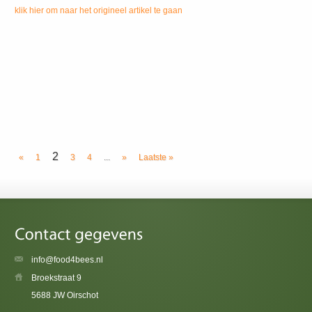
klik hier om naar het origineel artikel te gaan
2
«
1
3
4
...
»
Laatste »
info@food4bees.nl
Broekstraat 9
5688 JW Oirschot