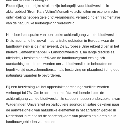
Bloemrijke, natuurlijke stroken zijn belangrijk voor biodiversiteit in
akkergebied (Bron: Kars Veling)Menselijke activiteiten en economische
ontwikkeling hebben geleid tot verandering, vernietiging en fragmentatie
van de natuurlijke leefomgeving wereldwijd.
Hierdoor is er sprake van een sterke achteruitgang van de biodiversiteit.
Dit is met name het geval in agrarische gebieden in Europa, waar de
landbouw sterk is geïntensiveerd. De Europese Unie erkent dit en in het
nieuwe Gemeenschappelijk Landbouwbeleid is, na lange discussies,
uiteindelijk besloten dat 5% van de landbouwgrond ecologisch
aandachtsgebied moet worden om zo biodiversiteit te behouden en
tegelijkertijd ecosysteemdiensten als bestuiving en plaagbestrijding door
natuurlijke vijanden te bevorderen.
Bij een herziening zal het oppervlaktepercentage wellicht worden
verhoogd tot 7%. Om te achterhalen of dat voldoende is om de
achteruitgang van de biodiversiteit te stoppen hebben onderzoekers van
Wageningen Universiteit en particuliere soortorganisaties gekeken naar
de aanwezigheid van natuurlijke elementen in het agrarisch gebied in
Nederland in relatie tot de soortenrijkdom van planten en dieren die in
landbouwgebieden voorkomen.