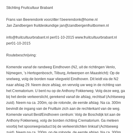
Stichting Fruitcultuur Brabant
Frans van Beerendonk voorzitter f.beerendonk@home.nl
Jan Zandbergen fruitdeskundige jan@zandbergenfruitbomen.nl
info@fruitcultuurbrabant.nl per01-10-2015 www.fruitcultuurbrabant.nl
per01-10-2015
Routebeschrijving:
Komende vanaf de randweg Eindhoven (N2, uit de richtingen Venlo,
Nijmegen, ’s Hertogenbosch, Tilburg, Antwerpen en Maastricht): Op de
snelweg, volg de borden naar vliegveld Eindhoven. Dit leidt via de N2
naar afslag 29. Neem deze afslag, en vervolg uw weg in de richting van
het Crematorium. U bent nu op de Anthony Fokkerweg. Volg deze weg, ga
bij het derde verkeerslicht, gerekend vanaf de afslag, rechtsaf (Achtseweg
zuid). Neem na ca. 200m, op de rotonde, de eerste afslag. Na ca. 300m
bevindt de ingang van de Fruittuin zich aan de rechterkant van de weg.
Komende vanuit Best/Eindhoven centrum: Volg de Boschdijk tot aan de
Anthony Fokkerweg, volg de borden richting Crematorium. Ga meteen
voorbij het spoorwegviaduct bij de verkeerslichten linksaf (Achtseweg
zuid), Neem na ca. 200m, op de rotonde, de eerste afslag. Na ca. 300m