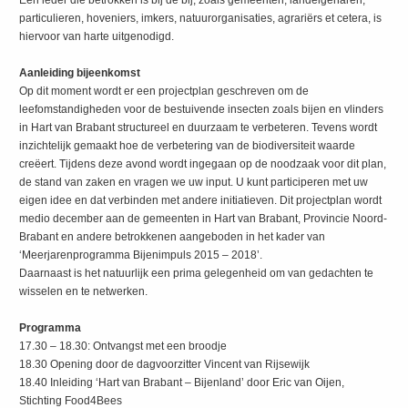
Een ieder die betrokken is bij de bij, zoals gemeenten, landeigenaren,
particulieren, hoveniers, imkers, natuurorganisaties, agrariërs et cetera, is
hiervoor van harte uitgenodigd.
Aanleiding bijeenkomst
Op dit moment wordt er een projectplan geschreven om de
leefomstandigheden voor de bestuivende insecten zoals bijen en vlinders
in Hart van Brabant structureel en duurzaam te verbeteren. Tevens wordt
inzichtelijk gemaakt hoe de verbetering van de biodiversiteit waarde
creëert. Tijdens deze avond wordt ingegaan op de noodzaak voor dit plan,
de stand van zaken en vragen we uw input. U kunt participeren met uw
eigen idee en dat verbinden met andere initiatieven. Dit projectplan wordt
medio december aan de gemeenten in Hart van Brabant, Provincie Noord-
Brabant en andere betrokkenen aangeboden in het kader van
‘Meerjarenprogramma Bijenimpuls 2015 – 2018’.
Daarnaast is het natuurlijk een prima gelegenheid om van gedachten te
wisselen en te netwerken.
Programma
17.30 – 18.30: Ontvangst met een broodje
18.30 Opening door de dagvoorzitter Vincent van Rijsewijk
18.40 Inleiding ‘Hart van Brabant – Bijenland’ door Eric van Oijen,
Stichting Food4Bees