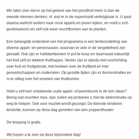
We laten zien dat er op het gebied van het grootfruit meer is dan de
meeste mensen denken, nl. wat er in de supermarkt verkrijgbaar is. U gaat
daarna wellicht anders naar onze appels en peren kijken, en voelt u zich
gestimuleerd om zelf ook weer vruchtbomen aan te planten.
Een belangrijk onderdeel van het programma is een tentoonstelling van
diverse appel- en perenrassen, waarvan er vele in de vergetelheid zijn
geraakt. Ook zijn er halfstambomen in pot te koop en daarnaast natuurlijk
het fruit zelf en lekkere fruithapjes. Verder zijn er stands met voorlichting
over fruit en fruitgebruik, met boeken over de fruitteelt en met
gereedschappen en materialen. Op gezette tijden zijn er demonstraties en
is er uitleg over het snoeien van fruitbomen.
Hebt u zelf een onbekende oude appel- of perenboom in de tuin staan?
Breng wat vruchten mee, dan zullen wij proberen u met de determinatie op
weg te helpen. Ook voor muziek wordt gezorgd. De kleinste kinderen
tenslotte, kunnen op deze dag genieten van een poppentheater.
De toegang is gratis.
Wij hopen u te zien op deze bijzondere dag!