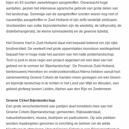
bijen en 83 soorten zweefvliegen aangetroffen. Onverwacht hoge
aantallen, gezien het intensieve agrarische gebruik van grote delen van
het landschap. Sommige van de aangetroffen soorten waren nog niet of
nauwelijks aangetroffen in Zuid-Holland of zijn zelfs landelijk zeldzaam.
Voorbeelden van zulke bijzonderheden zijn de weidebij, de lathyrusbij, de
distelbehangersbij, de kleine tuinmaskerbij en de gewone tubebij.
Het Groene Hart in Zuid-Holland staat niet bepaald bekend om zijn rijke
biodiversiteit. De veeteelt met grote oppervlaktes monotoon weidegebied
bepaalt hier in hoge mate het aanzien van het natte polderlandschap.
Toch is juist in deze regio een project opgestart om een deel van het
gebied om te vormen tot ‘Bijenlandschap’. De Provincie Zuid-Holland,
bierbrouwerij Heineken en onderzoeksinstituut Alterra hebben vanuit hun
samenwerking Groene Cirkels de handen ineen geslagen om een bloem-
en bijenrijk landschap in te richten in het Land van Wijk en Wouden, een
gebied grofweg tussen Leiden, Alphen aan den Rijn en Zoetermeer.
Groene Cirkel Bijenlandschap
Een grote verscheidenheid aan partijen doet inmiddels mee aan het
Groene Cirkels Bijenlandschap: gemeenten, Rijkswaterstaat,
natuurbeheerders, musea, bedrijven en particulieren. Op vele plekken
worden maatregelen genomen in inrichting en beheer om de wilde