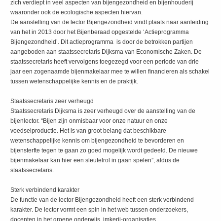
zich verdiept in veel aspecten van bijengezondheid en bijenhouderij
waaronder ook de ecologische aspecten hiervan.
De aanstelling van de lector Bijengezondheid vindt plaats naar aanleiding
van het in 2013 door het Bijenberaad opgestelde ‘Actieprogramma
Bijengezondheid’. Dit actieprogramma is door de betrokken partijen
aangeboden aan staatssecretaris Dijksma van Economische Zaken. De
staatssecretaris heeft vervolgens toegezegd voor een periode van drie
jaar een zogenaamde bijenmakelaar mee te willen financieren als schakel
tussen wetenschappelijke kennis en de praktijk.
Staatssecretaris zeer verheugd
Staatssecretaris Dijksma is zeer verheugd over de aanstelling van de
bijenlector. “Bijen zijn onmisbaar voor onze natuur en onze
voedselproductie. Het is van groot belang dat beschikbare
wetenschappelijke kennis om bijengezondheid te bevorderen en
bijensterfte tegen te gaan zo goed mogelijk wordt gedeeld. De nieuwe
bijenmakelaar kan hier een sleutelrol in gaan spelen”, aldus de
staatssecretaris.
Sterk verbindend karakter
De functie van de lector Bijengezondheid heeft een sterk verbindend
karakter. De lector vormt een spin in het web tussen onderzoekers,
docenten in het groene onderwijs, imkerij-organisaties,