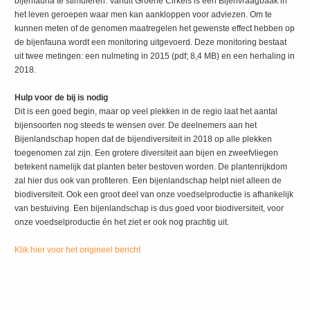
bijenfauna te stimuleren. Vanuit Groene Cirkels is een Bijenvraagbaak in
het leven geroepen waar men kan aankloppen voor adviezen. Om te
kunnen meten of de genomen maatregelen het gewenste effect hebben op
de bijenfauna wordt een monitoring uitgevoerd. Deze monitoring bestaat
uit twee metingen: een nulmeting in 2015 (pdf; 8,4 MB) en een herhaling in
2018.
Hulp voor de bij is nodig
Dit is een goed begin, maar op veel plekken in de regio laat het aantal
bijensoorten nog steeds te wensen over. De deelnemers aan het
Bijenlandschap hopen dat de bijendiversiteit in 2018 op alle plekken
toegenomen zal zijn. Een grotere diversiteit aan bijen en zweefvliegen
betekent namelijk dat planten beter bestoven worden. De plantenrijkdom
zal hier dus ook van profiteren. Een bijenlandschap helpt niet alleen de
biodiversiteit. Ook een groot deel van onze voedselproductie is afhankelijk
van bestuiving. Een bijenlandschap is dus goed voor biodiversiteit, voor
onze voedselproductie én het ziet er ook nog prachtig uit.
Klik hier voor het origineel bericht