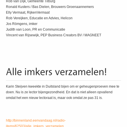
Rob van Dijk, Gemeente Tilburg
Ronald Kusters / Bas Dielen, Brouwers Groenaannemers
Elly Vermaat, RijkenVermaat
Rob Vereijken, Educatie en Advies, Helicon
Jos Römgens, imker
Judith van Loon, PR en Communicatie
Vincent van Rijsewijk, PEP Business Creators BV / MAGNEET
Karin Steijven kweekte in Duitsland bijen om er geheugenproeven mee te
doen. Nu is ze lector bijengezondheid. En dat is niet alleen opvallend
omdat het een nieuw lectoraat is, maar ook omdat ze pas 31 is.
http://binnenland.eenvandaag.nl/radio-
items/62503/alle_imkers_verzamelen_