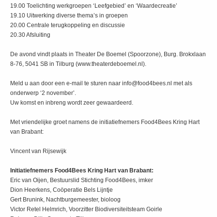
19.00 Toelichting werkgroepen ‘Leefgebied’ en ‘Waardecreatie’
19.10 Uitwerking diverse thema’s in groepen
20.00 Centrale terugkoppeling en discussie
20.30 Afsluiting
De avond vindt plaats in Theater De Boemel (Spoorzone), Burg. Brokxlaan
8-76, 5041 SB in Tilburg (www.theaterdeboemel.nl).
Meld u aan door een e-mail te sturen naar info@food4bees.nl met als
onderwerp ‘2 november’.
Uw komst en inbreng wordt zeer gewaardeerd.
Met vriendelijke groet namens de initiatiefnemers Food4Bees Kring Hart
van Brabant:
Vincent van Rijsewijk
Initiatiefnemers Food4Bees Kring Hart van Brabant:
Eric van Oijen, Bestuurslid Stichting Food4Bees, imker
Dion Heerkens, Coöperatie Bels Lijntje
Gert Brunink, Nachtburgemeester, bioloog
Victor Retel Helmrich, Voorzitter Biodiversiteitsteam Goirle