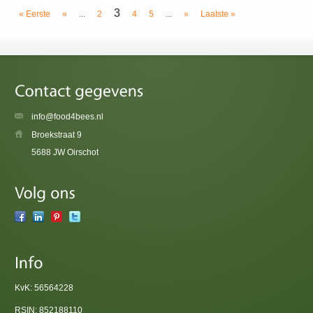
3
« Eerste
«
...
2
4
5
...
»
Laatste »
info@food4bees.nl
Broekstraat 9
5688 JW Oirschot
KvK: 56564228
RSIN: 852188110