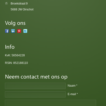
Broekstraat 9
5688 JW Oirschot
KvK: 56564228
RSIN: 852188110
Naam *
E-mail *