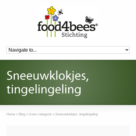
Home
»
Blog
»
Geen categorie
»
Sneeuwklokjes, tingelingeling